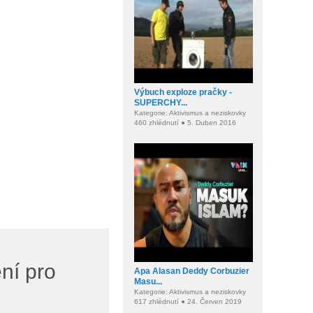
Výbuch exploze pračky -
SUPERCHY...
Kategorie: Aktivismus a neziskovky
460 zhlédnutí ● 5. Duben 2016
ění pro
Apa Alasan Deddy Corbuzier
Masu...
Kategorie: Aktivismus a neziskovky
617 zhlédnutí ● 24. Červen 2019