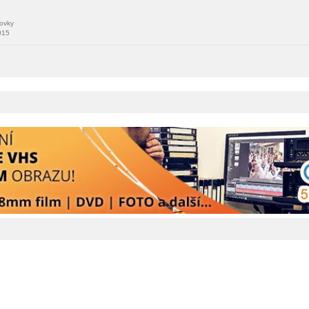
kovky
015