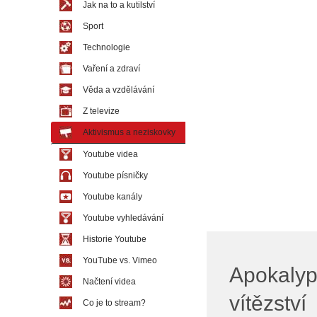
Jak na to a kutilství
Sport
Technologie
Vaření a zdraví
Věda a vzdělávání
Z televize
Aktivismus a neziskovky
Youtube videa
Youtube písničky
Youtube kanály
Youtube vyhledávání
Historie Youtube
YouTube vs. Vimeo
Apokalyps
Načtení videa
vítězství
Co je to stream?