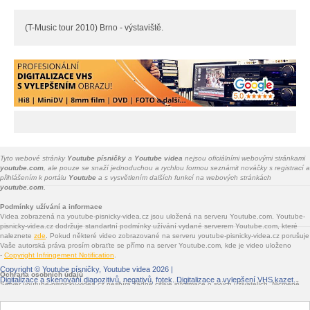
(T-Music tour 2010) Brno - výstaviště.
Tyto webové stránky
Youtube písničky
a
Youtube videa
nejsou oficiálními webovými stránkami
youtube.com
, ale pouze se snaží jednoduchou a rychlou formou seznámit nováčky s registrací a
přihlášením k portálu
Youtube
a s vysvětlením dalších funkcí na webových stránkách
youtube.com.
Podmínky užívání a informace
Videa zobrazená na youtube-pisnicky-videa.cz jsou uložená na serveru Youtube.com. Youtube-
pisnicky-videa.cz dodržuje standartní podmínky užívání vydané serverem Youtube.com, které
naleznete
zde
. Pokud některé video zobrazované na serveru youtube-pisnicky-videa.cz porušuje
Vaše autorská práva prosím obraťte se přímo na server Youtube.com, kde je video uloženo
-
Copyright Infringement Notification
.
Copyright ©
Youtube písničky, Youtube videa
2026 |
Ochrana osobních údajů
Digitalizace a skenování diapozitivů, negativů, fotek
. Digitalizace a vylepšení VHS kazet.
Server youtube-pisnicky-videa.cz nesbírá žádné citlivé informace o svých uživatelích. Nicméně
jsou na youtube-pisnicky-videa.cz vloženy služby třetích stran - Facebook.com, Google.com,
Twitter.com, Seznam.cz - které informace sbírat mohou. Jde především o služby sdílení na