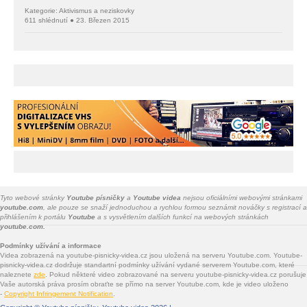
Kategorie: Aktivismus a neziskovky
611 shlédnutí ● 23. Březen 2015
Tyto webové stránky
Youtube písničky
a
Youtube videa
nejsou oficiálními webovými stránkami
youtube.com
, ale pouze se snaží jednoduchou a rychlou formou seznámit nováčky s registrací a
přihlášením k portálu
Youtube
a s vysvětlením dalších funkcí na webových stránkách
youtube.com.
Podmínky užívání a informace
Videa zobrazená na youtube-pisnicky-videa.cz jsou uložená na serveru Youtube.com. Youtube-
pisnicky-videa.cz dodržuje standartní podmínky užívání vydané serverem Youtube.com, které
naleznete
zde
. Pokud některé video zobrazované na serveru youtube-pisnicky-videa.cz porušuje
Vaše autorská práva prosím obraťte se přímo na server Youtube.com, kde je video uloženo
-
Copyright Infringement Notification
.