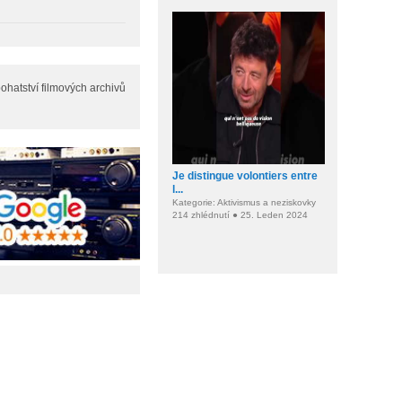
ohatství filmových archivů
Je distingue volontiers entre
l...
Kategorie: Aktivismus a neziskovky
214 zhlédnutí ● 25. Leden 2024