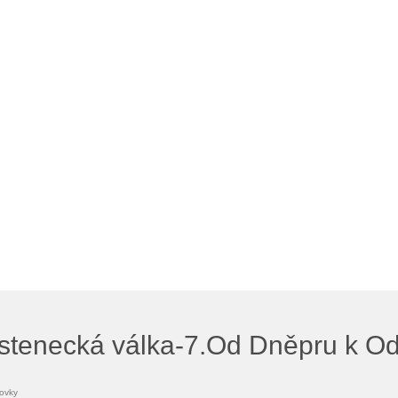
astenecká válka-7.Od Dněpru k O
kovky