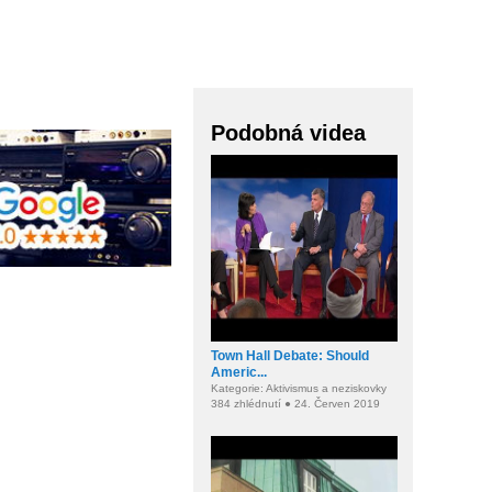
Podobná videa
Town Hall Debate: Should
Americ...
Kategorie: Aktivismus a neziskovky
384 zhlédnutí ● 24. Červen 2019