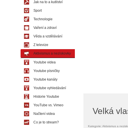
Jak na to a kutilství
Sport
Technologie
Vaření a zdraví
Věda a vzdělávání
Z televize
Aktivismus a neziskovky
Youtube videa
Youtube písničky
Youtube kanály
Youtube vyhledávání
Historie Youtube
YouTube vs. Vimeo
Velká vl
Načtení videa
Co je to stream?
Kategorie: Aktivismus a nezis