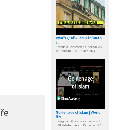
Výstřely, křik, houkání sirén
i...
Kategorie: Aktivismus a neziskovky
197 zhlédnutí ● 2. Únor 2024
dře
Golden age of Islam | World
His...
Kategorie: Aktivismus a neziskovky
318 zhlédnutí ● 26. Červenec 2018