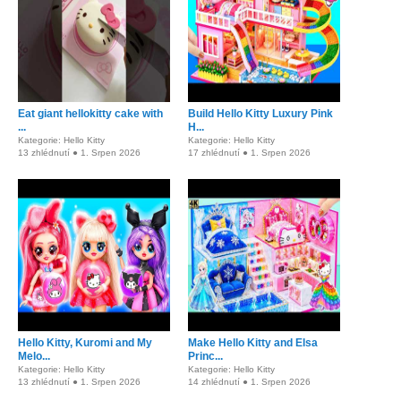
Eat giant hellokitty cake with
Build Hello Kitty Luxury Pink
...
H...
Kategorie: Hello Kitty
Kategorie: Hello Kitty
13 zhlédnutí ● 1. Srpen 2026
17 zhlédnutí ● 1. Srpen 2026
Hello Kitty, Kuromi and My
Make Hello Kitty and Elsa
Melo...
Princ...
Kategorie: Hello Kitty
Kategorie: Hello Kitty
13 zhlédnutí ● 1. Srpen 2026
14 zhlédnutí ● 1. Srpen 2026