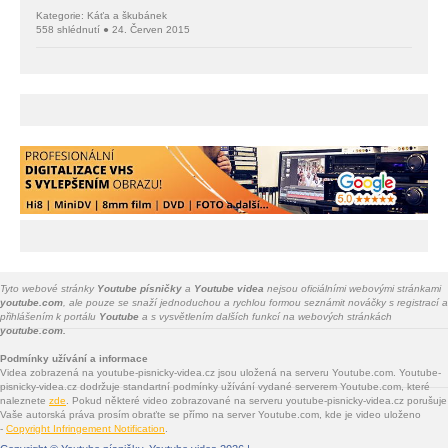
Kategorie: Káťa a škubánek
558 shlédnutí ● 24. Červen 2015
Tyto webové stránky
Youtube písničky
a
Youtube videa
nejsou oficiálními webovými stránkami
youtube.com
, ale pouze se snaží jednoduchou a rychlou formou seznámit nováčky s registrací a
přihlášením k portálu
Youtube
a s vysvětlením dalších funkcí na webových stránkách
youtube.com.
Podmínky užívání a informace
Videa zobrazená na youtube-pisnicky-videa.cz jsou uložená na serveru Youtube.com. Youtube-
pisnicky-videa.cz dodržuje standartní podmínky užívání vydané serverem Youtube.com, které
naleznete
zde
. Pokud některé video zobrazované na serveru youtube-pisnicky-videa.cz porušuje
Vaše autorská práva prosím obraťte se přímo na server Youtube.com, kde je video uloženo
-
Copyright Infringement Notification
.