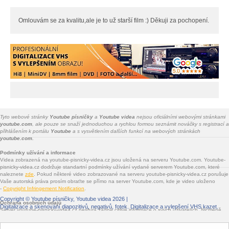
Omlouvám se za kvalitu,ale je to už starší film :) Děkuji za pochopení.
Tyto webové stránky
Youtube písničky
a
Youtube videa
nejsou oficiálními webovými stránkami
youtube.com
, ale pouze se snaží jednoduchou a rychlou formou seznámit nováčky s registrací a
přihlášením k portálu
Youtube
a s vysvětlením dalších funkcí na webových stránkách
youtube.com.
Podmínky užívání a informace
Videa zobrazená na youtube-pisnicky-videa.cz jsou uložená na serveru Youtube.com. Youtube-
pisnicky-videa.cz dodržuje standartní podmínky užívání vydané serverem Youtube.com, které
naleznete
zde
. Pokud některé video zobrazované na serveru youtube-pisnicky-videa.cz porušuje
Vaše autorská práva prosím obraťte se přímo na server Youtube.com, kde je video uloženo
-
Copyright Infringement Notification
.
Copyright ©
Youtube písničky, Youtube videa
2026 |
Ochrana osobních údajů
Digitalizace a skenování diapozitivů, negativů, fotek
. Digitalizace a vylepšení VHS kazet.
Server youtube-pisnicky-videa.cz nesbírá žádné citlivé informace o svých uživatelích. Nicméně
jsou na youtube-pisnicky-videa.cz vloženy služby třetích stran - Facebook.com, Google.com,
Twitter.com, Seznam.cz - které informace sbírat mohou. Jde především o služby sdílení na