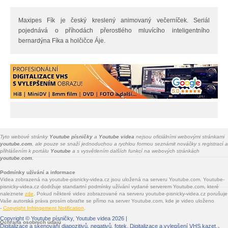
Maxipes Fík je český kreslený animovaný večerníček. Seriál
pojednává o příhodách přerostlého mluvícího inteligentního
bernardýna Fíka a holčičce Áje.
Tyto webové stránky
Youtube písničky
a
Youtube videa
nejsou oficiálními webovými stránkami
youtube.com
, ale pouze se snaží jednoduchou a rychlou formou seznámit nováčky s registrací a
přihlášením k portálu
Youtube
a s vysvětlením dalších funkcí na webových stránkách
youtube.com.
Podmínky užívání a informace
Videa zobrazená na youtube-pisnicky-videa.cz jsou uložená na serveru Youtube.com. Youtube-
pisnicky-videa.cz dodržuje standartní podmínky užívání vydané serverem Youtube.com, které
naleznete
zde
. Pokud některé video zobrazované na serveru youtube-pisnicky-videa.cz porušuje
Vaše autorská práva prosím obraťte se přímo na server Youtube.com, kde je video uloženo
-
Copyright Infringement Notification
.
Copyright ©
Youtube písničky, Youtube videa
2026 |
Ochrana osobních údajů
Digitalizace a skenování diapozitivů, negativů, fotek
. Digitalizace a vylepšení VHS kazet.