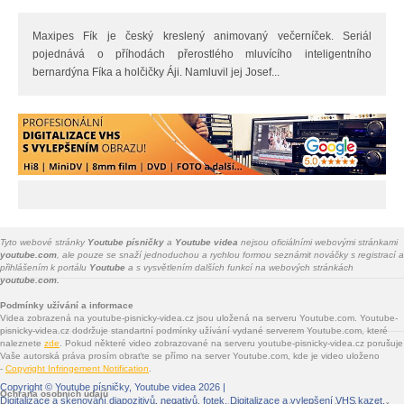
Maxipes Fík je český kreslený animovaný večerníček. Seriál
pojednává o příhodách přerostlého mluvícího inteligentního
bernardýna Fíka a holčičky Áji. Namluvil jej Josef...
Tyto webové stránky
Youtube písničky
a
Youtube videa
nejsou oficiálními webovými stránkami
youtube.com
, ale pouze se snaží jednoduchou a rychlou formou seznámit nováčky s registrací a
přihlášením k portálu
Youtube
a s vysvětlením dalších funkcí na webových stránkách
youtube.com.
Podmínky užívání a informace
Videa zobrazená na youtube-pisnicky-videa.cz jsou uložená na serveru Youtube.com. Youtube-
pisnicky-videa.cz dodržuje standartní podmínky užívání vydané serverem Youtube.com, které
naleznete
zde
. Pokud některé video zobrazované na serveru youtube-pisnicky-videa.cz porušuje
Vaše autorská práva prosím obraťte se přímo na server Youtube.com, kde je video uloženo
-
Copyright Infringement Notification
.
Copyright ©
Youtube písničky, Youtube videa
2026 |
Ochrana osobních údajů
Digitalizace a skenování diapozitivů, negativů, fotek
. Digitalizace a vylepšení VHS kazet.