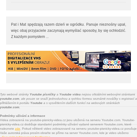
Pat i Mat spędzają razem dzień w ogródku. Panuje nieznośny upał,
więc obaj przyjaciele zaczynają wymyślać sposoby, by się ochłodzić.
Z każdym pomysłem ...
Tyto webové stránky
Youtube písničky
a
Youtube videa
nejsou oficiálními webovými stránkami
youtube.com
, ale pouze se snaží jednoduchou a rychlou formou seznámit nováčky s registrací a
přihlášením k portálu
Youtube
a s vysvětlením dalších funkcí na webových stránkách
youtube.com.
Podmínky užívání a informace
Videa zobrazená na youtube-pisnicky-videa.cz jsou uložená na serveru Youtube.com. Youtube-
pisnicky-videa.cz dodržuje standartní podmínky užívání vydané serverem Youtube.com, které
naleznete
zde
. Pokud některé video zobrazované na serveru youtube-pisnicky-videa.cz porušuje
Vaše autorská práva prosím obraťte se přímo na server Youtube.com, kde je video uloženo