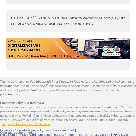
Dalších 74 dílů Pata & Mata zde: https://www.youtube.com/playlist?
list=PLAqhvvA2ar-w9QewRWADbr6DW2h_01fA6.
Tyto webové stránky
Youtube písničky
a
Youtube videa
nejsou oficiálními webovými stránkami
youtube.com
, ale pouze se snaží jednoduchou a rychlou formou seznámit nováčky s registrací a
přihlášením k portálu
Youtube
a s vysvětlením dalších funkcí na webových stránkách
youtube.com.
Podmínky užívání a informace
Videa zobrazená na youtube-pisnicky-videa.cz jsou uložená na serveru Youtube.com. Youtube-
pisnicky-videa.cz dodržuje standartní podmínky užívání vydané serverem Youtube.com, které
naleznete
zde
. Pokud některé video zobrazované na serveru youtube-pisnicky-videa.cz porušuje
Vaše autorská práva prosím obraťte se přímo na server Youtube.com, kde je video uloženo
-
Copyright Infringement Notification
.
Copyright ©
Youtube písničky, Youtube videa
2026 |
Ochrana osobních údajů
Digitalizace a skenování diapozitivů, negativů, fotek
. Digitalizace a vylepšení VHS kazet.