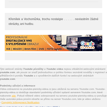
Křemílek a Vochomůrka, trochu nostalgie . . . . . . nevlastním žádné
obrázky, ani hudbu.
Tyto webové stránky
Youtube písničky
a
Youtube videa
nejsou oficiálními webovými stránkami
youtube.com
, ale pouze se snaží jednoduchou a rychlou formou seznámit nováčky s registrací a
přihlášením k portálu
Youtube
a s vysvětlením dalších funkcí na webových stránkách
youtube.com.
Podmínky užívání a informace
Videa zobrazená na youtube-pisnicky-videa.cz jsou uložená na serveru Youtube.com. Youtube-
pisnicky-videa.cz dodržuje standartní podmínky užívání vydané serverem Youtube.com, které
naleznete
zde
. Pokud některé video zobrazované na serveru youtube-pisnicky-videa.cz porušuje
Vaše autorská práva prosím obraťte se přímo na server Youtube.com, kde je video uloženo
-
Copyright Infringement Notification
.