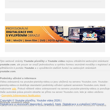
Tyto webové stránky
Youtube písničky
a
Youtube videa
nejsou oficiálními webovými stránkami
youtube.com
, ale pouze se snaží jednoduchou a rychlou formou seznámit nováčky s registrací a
přihlášením k portálu
Youtube
a s vysvětlením dalších funkcí na webových stránkách
youtube.com.
Podmínky užívání a informace
Videa zobrazená na youtube-pisnicky-videa.cz jsou uložená na serveru Youtube.com. Youtube-
pisnicky-videa.cz dodržuje standartní podmínky užívání vydané serverem Youtube.com, které
naleznete
zde
. Pokud některé video zobrazované na serveru youtube-pisnicky-videa.cz porušuje
Vaše autorská práva prosím obraťte se přímo na server Youtube.com, kde je video uloženo
-
Copyright Infringement Notification
.
Copyright ©
Youtube písničky, Youtube videa
2026 |
Ochrana osobních údajů
Digitalizace a skenování diapozitivů, negativů, fotek
. Digitalizace a vylepšení VHS kazet.
Server youtube-pisnicky-videa.cz nesbírá žádné citlivé informace o svých uživatelích. Nicméně
jsou na youtube-pisnicky-videa.cz vloženy služby třetích stran - Facebook.com, Google.com,