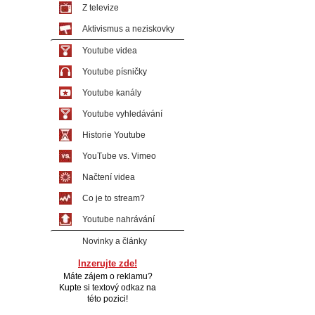
Z televize
Aktivismus a neziskovky
Youtube videa
Youtube písničky
Youtube kanály
Youtube vyhledávání
Historie Youtube
YouTube vs. Vimeo
Načtení videa
Co je to stream?
Youtube nahrávání
Novinky a články
Inzerujte zde!
Máte zájem o reklamu?
Kupte si textový odkaz na
této pozici!