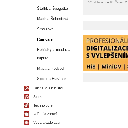
545 shlédnutí ● 18. Červen 2
Štaflík a Špagetka
Mach a Šebestová
Šmoulové
Rumcajs
Pohádky z mechu a
kapradí
Máša a medvěd
Spejbl a Hurvínek
Jak na to a kutilství
Sport
Technologie
Vaření a zdraví
Věda a vzdělávání