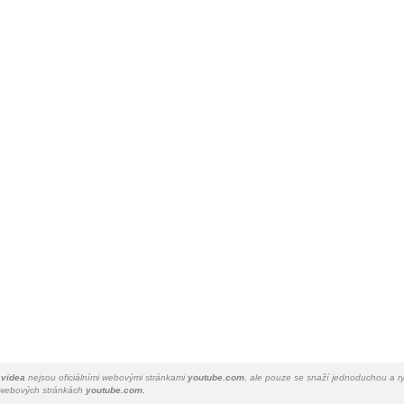
 videa
nejsou oficiálními webovými stránkami
youtube.com
, ale pouze se snaží jednoduchou a ry
a webových stránkách
youtube.com.