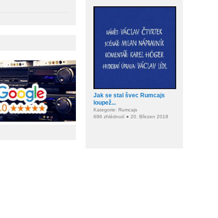
Jak se stal švec Rumcajs
loupež...
Kategorie: Rumcajs
696 zhlédnutí ● 20. Březen 2018