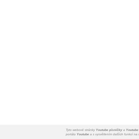
Tyto webové stránky
Youtube písničky
a
Youtube
portálu
Youtube
a s vysvětlením dalších funkcí n