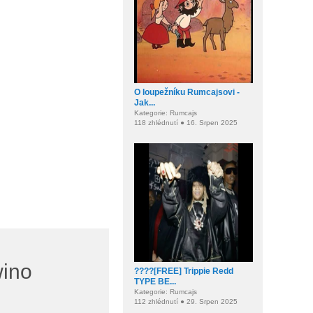
O loupežníku Rumcajsovi -
Jak...
Kategorie: Rumcajs
118 zhlédnutí ● 16. Srpen 2025
wino
????[FREE] Trippie Redd
TYPE BE...
Kategorie: Rumcajs
112 zhlédnutí ● 29. Srpen 2025