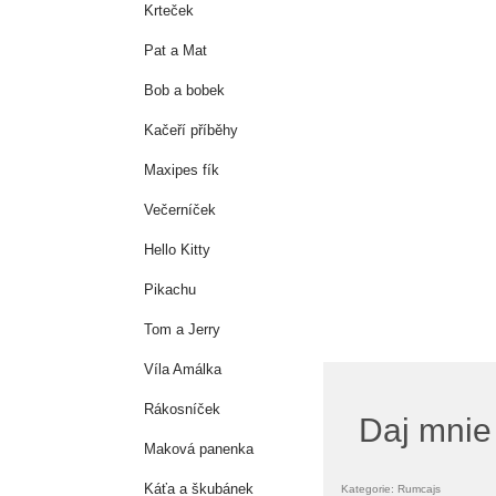
Krteček
Pat a Mat
Bob a bobek
Kačeří příběhy
Maxipes fík
Večerníček
Hello Kitty
Pikachu
Tom a Jerry
Víla Amálka
Rákosníček
Daj mnie
Maková panenka
Káťa a škubánek
Kategorie: Rumcajs