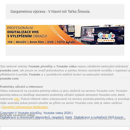
Gargamelova výprava - V hlavní roli Taťka Šmoula.
Tyto webové stránky
Youtube písničky
a
Youtube videa
nejsou oficiálními webovými stránkami
youtube.com
, ale pouze se snaží jednoduchou a rychlou formou seznámit nováčky s registrací a
přihlášením k portálu
Youtube
a s vysvětlením dalších funkcí na webových stránkách
youtube.com.
Podmínky užívání a informace
Videa zobrazená na youtube-pisnicky-videa.cz jsou uložená na serveru Youtube.com. Youtube-
pisnicky-videa.cz dodržuje standartní podmínky užívání vydané serverem Youtube.com, které
naleznete
zde
. Pokud některé video zobrazované na serveru youtube-pisnicky-videa.cz porušuje
Vaše autorská práva prosím obraťte se přímo na server Youtube.com, kde je video uloženo
-
Copyright Infringement Notification
.
Copyright ©
Youtube písničky, Youtube videa
2026 |
Ochrana osobních údajů
Digitalizace a skenování diapozitivů, negativů, fotek
. Digitalizace a vylepšení VHS kazet.
Server youtube-pisnicky-videa.cz nesbírá žádné citlivé informace o svých uživatelích. Nicméně
jsou na youtube-pisnicky-videa.cz vloženy služby třetích stran - Facebook.com, Google.com,
Twitter.com, Seznam.cz - které informace sbírat mohou. Jde především o služby sdílení na