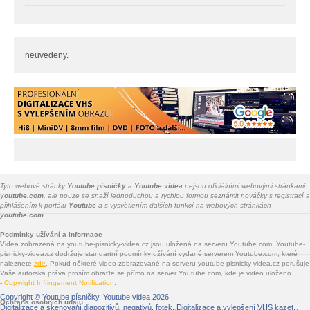
neuvedeny.
Tyto webové stránky
Youtube písničky
a
Youtube videa
nejsou oficiálními webovými stránkami
youtube.com
, ale pouze se snaží jednoduchou a rychlou formou seznámit nováčky s registrací a
přihlášením k portálu
Youtube
a s vysvětlením dalších funkcí na webových stránkách
youtube.com.
Podmínky užívání a informace
Videa zobrazená na youtube-pisnicky-videa.cz jsou uložená na serveru Youtube.com. Youtube-
pisnicky-videa.cz dodržuje standartní podmínky užívání vydané serverem Youtube.com, které
naleznete
zde
. Pokud některé video zobrazované na serveru youtube-pisnicky-videa.cz porušuje
Vaše autorská práva prosím obraťte se přímo na server Youtube.com, kde je video uloženo
-
Copyright Infringement Notification
.
Copyright ©
Youtube písničky, Youtube videa
2026 |
Ochrana osobních údajů
Digitalizace a skenování diapozitivů, negativů, fotek
. Digitalizace a vylepšení VHS kazet.