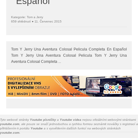
Español
Kategorie: Tom a Jerry
659 shlédnutí ● 11. Červenec 2015
Tom Y Jerry Una Aventura Colosal Pelicula Completa En Español
Tom Y Jerry Una Aventura Colosal Pelicula Tom Y Jerry Una
Aventura Colosal Completa ...
Tyto webové stránky
Youtube písničky
a
Youtube videa
nejsou oficiálními webovými stránkami
youtube.com
, ale pouze se snaží jednoduchou a rychlou formou seznámit nováčky s registrací a
přihlášením k portálu
Youtube
a s vysvětlením dalších funkcí na webových stránkách
youtube.com.