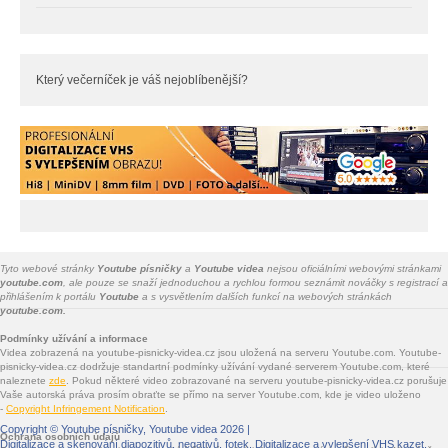
Který večerníček je váš nejoblíbenější?
Tyto webové stránky
Youtube písničky
a
Youtube videa
nejsou oficiálními webovými stránkami
youtube.com
, ale pouze se snaží jednoduchou a rychlou formou seznámit nováčky s registrací a
přihlášením k portálu
Youtube
a s vysvětlením dalších funkcí na webových stránkách
youtube.com.
Podmínky užívání a informace
Videa zobrazená na youtube-pisnicky-videa.cz jsou uložená na serveru Youtube.com. Youtube-
pisnicky-videa.cz dodržuje standartní podmínky užívání vydané serverem Youtube.com, které
naleznete
zde
. Pokud některé video zobrazované na serveru youtube-pisnicky-videa.cz porušuje
Vaše autorská práva prosím obraťte se přímo na server Youtube.com, kde je video uloženo
-
Copyright Infringement Notification
.
Copyright ©
Youtube písničky, Youtube videa
2026 |
Ochrana osobních údajů
Digitalizace a skenování diapozitivů, negativů, fotek
. Digitalizace a vylepšení VHS kazet.