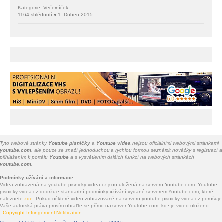
Kategorie: Večerníček
1164 shlédnutí ● 1. Duben 2015
Tyto webové stránky
Youtube písničky
a
Youtube videa
nejsou oficiálními webovými stránkami
youtube.com
, ale pouze se snaží jednoduchou a rychlou formou seznámit nováčky s registrací a
přihlášením k portálu
Youtube
a s vysvětlením dalších funkcí na webových stránkách
youtube.com.
Podmínky užívání a informace
Videa zobrazená na youtube-pisnicky-videa.cz jsou uložená na serveru Youtube.com. Youtube-
pisnicky-videa.cz dodržuje standartní podmínky užívání vydané serverem Youtube.com, které
naleznete
zde
. Pokud některé video zobrazované na serveru youtube-pisnicky-videa.cz porušuje
Vaše autorská práva prosím obraťte se přímo na server Youtube.com, kde je video uloženo
-
Copyright Infringement Notification
.