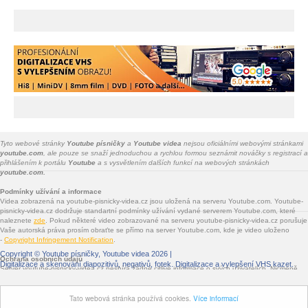
Tyto webové stránky
Youtube písničky
a
Youtube videa
nejsou oficiálními webovými stránkami
youtube.com
, ale pouze se snaží jednoduchou a rychlou formou seznámit nováčky s registrací a
přihlášením k portálu
Youtube
a s vysvětlením dalších funkcí na webových stránkách
youtube.com.
Podmínky užívání a informace
Videa zobrazená na youtube-pisnicky-videa.cz jsou uložená na serveru Youtube.com. Youtube-
pisnicky-videa.cz dodržuje standartní podmínky užívání vydané serverem Youtube.com, které
naleznete
zde
. Pokud některé video zobrazované na serveru youtube-pisnicky-videa.cz porušuje
Vaše autorská práva prosím obraťte se přímo na server Youtube.com, kde je video uloženo
-
Copyright Infringement Notification
.
Copyright ©
Youtube písničky, Youtube videa
2026 |
Ochrana osobních údajů
Digitalizace a skenování diapozitivů, negativů, fotek
. Digitalizace a vylepšení VHS kazet.
Server youtube-pisnicky-videa.cz nesbírá žádné citlivé informace o svých uživatelích. Nicméně
jsou na youtube-pisnicky-videa.cz vloženy služby třetích stran - Facebook.com, Google.com,
Twitter.com, Seznam.cz - které informace sbírat mohou. Jde především o služby sdílení na
Tato webová stránka používá cookies.
Více informací
sociálních sítích a o zobrazované reklamy.