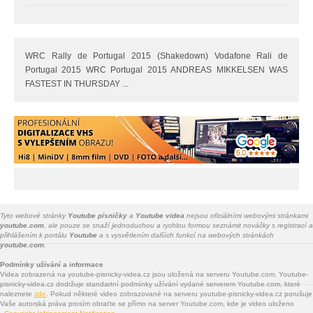
WRC Rally de Portugal 2015 (Shakedown) Vodafone Rali de
Portugal 2015 WRC Portugal 2015 ANDREAS MIKKELSEN WAS
FASTEST IN THURSDAY ...
Tyto webové stránky
Youtube písničky
a
Youtube videa
nejsou oficiálními webovými stránkami
youtube.com
, ale pouze se snaží jednoduchou a rychlou formou seznámit nováčky s registrací a
přihlášením k portálu
Youtube
a s vysvětlením dalších funkcí na webových stránkách
youtube.com.
Podmínky užívání a informace
Videa zobrazená na youtube-pisnicky-videa.cz jsou uložená na serveru Youtube.com. Youtube-
pisnicky-videa.cz dodržuje standartní podmínky užívání vydané serverem Youtube.com, které
naleznete
zde
. Pokud některé video zobrazované na serveru youtube-pisnicky-videa.cz porušuje
Vaše autorská práva prosím obraťte se přímo na server Youtube.com, kde je video uloženo