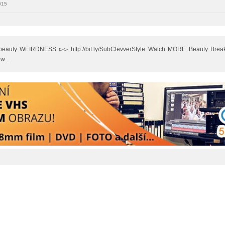
015
uty WEIRDNESS ▻▻ http://bit.ly/SubClevverStyle Watch MORE Beauty Break ▻
w ...