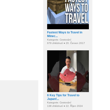
Fastest Ways to Travel in
Minec...
Kategorie: Cestování
679 zhlédnutí ● 20. Červen 2017
6 Key Tips for Travel to
Japan!...
Kategorie: Cestování
138 zhlédnutí ● 22. Říjen 2024