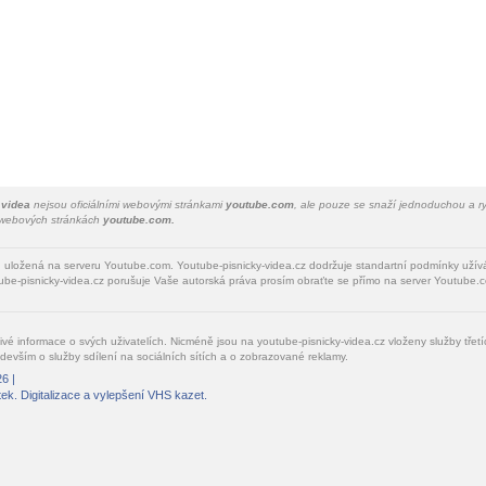
 videa
nejsou oficiálními webovými stránkami
youtube.com
, ale pouze se snaží jednoduchou a ry
a webových stránkách
youtube.com.
u uložená na serveru Youtube.com. Youtube-pisnicky-videa.cz dodržuje standartní podmínky uží
be-pisnicky-videa.cz porušuje Vaše autorská práva prosím obraťte se přímo na server Youtube.c
livé informace o svých uživatelích. Nicméně jsou na youtube-pisnicky-videa.cz vloženy služby tře
devším o služby sdílení na sociálních sítích a o zobrazované reklamy.
6 |
tek
. Digitalizace a vylepšení VHS kazet.
Cookie Consent plugin for the EU cookie law