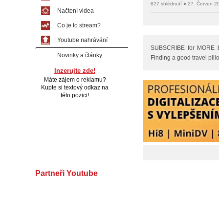
827 shlédnutí ● 27. Červen 2
Načtení videa
Co je to stream?
Youtube nahrávání
SUBSCRIBE for MORE bea
Novinky a články
Finding a good travel pillo
Inzerujte zde!
Máte zájem o reklamu?
Kupte si textový odkaz na
této pozici!
Partneři Youtube