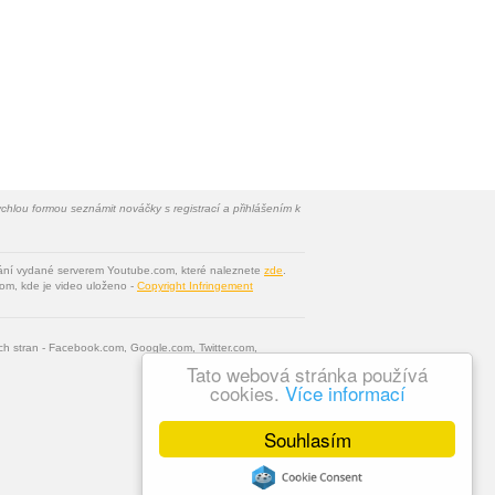
chlou formou seznámit nováčky s registrací a přihlášením k
vání vydané serverem Youtube.com, které naleznete
zde
.
om, kde je video uloženo -
Copyright Infringement
tích stran - Facebook.com, Google.com, Twitter.com,
Tato webová stránka používá
cookies.
Více informací
Souhlasím