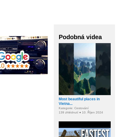
Podobná videa
Most beautiful places in
Vietna...
Kategorie: Cestování
139 zhlédnutí ● 10. Říjen 2024