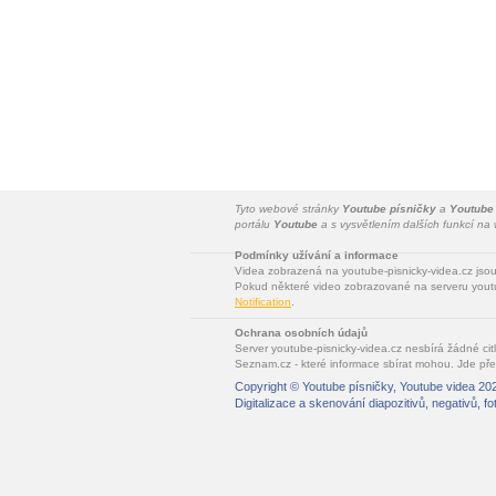
Tyto webové stránky
Youtube písničky
a
Youtube
portálu
Youtube
a s vysvětlením dalších funkcí n
Podmínky užívání a informace
Videa zobrazená na youtube-pisnicky-videa.cz jso
Pokud některé video zobrazované na serveru youtu
Notification
.
Ochrana osobních údajů
Server youtube-pisnicky-videa.cz nesbírá žádné cit
Seznam.cz - které informace sbírat mohou. Jde pře
Copyright ©
Youtube písničky, Youtube videa
202
Digitalizace a skenování diapozitivů, negativů, fo