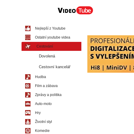
Nejlepší z Youtube
Ostatní youtube videa
Cestování
Dovolená
Cestovní kancelář
Hudba
Film a zábava
Zprávy a politika
Auto-moto
Hry
Životní styl
Komedie