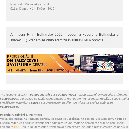
Kategorie: Cestovní kancelář
911 shlédnutí ● 14. Květen 2015
Animační tým : Bulharsko 2012 - Jeden z věčerů v Bulharsku v
Tsarevu.. :) Předem se omlouvám za kvalitu zvuku a obrazu...:/
Tyto webové stránky
Youtube písničky
a
Youtube videa
nejsou oficiálními webovými stránkami
youtube.com
, ale pouze se snaží jednoduchou a rychlou formou seznámit nováčky s registrací a
přihlášením k portálu
Youtube
a s vysvětlením dalších funkcí na webových stránkách
youtube.com.
Podmínky užívání a informace
Videa zobrazená na youtube-pisnicky-videa.cz jsou uložená na serveru Youtube.com. Youtube-
pisnicky-videa.cz dodržuje standartní podmínky užívání vydané serverem Youtube.com, které
naleznete
zde
. Pokud některé video zobrazované na serveru youtube-pisnicky-videa.cz porušuje