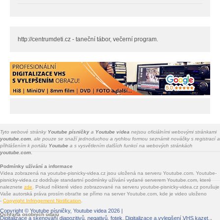
http://centrumdeti.cz - taneční tábor, večerní program.
Tyto webové stránky
Youtube písničky
a
Youtube videa
nejsou oficiálními webovými stránkami
youtube.com
, ale pouze se snaží jednoduchou a rychlou formou seznámit nováčky s registrací a
přihlášením k portálu
Youtube
a s vysvětlením dalších funkcí na webových stránkách
youtube.com.
Podmínky užívání a informace
Videa zobrazená na youtube-pisnicky-videa.cz jsou uložená na serveru Youtube.com. Youtube-
pisnicky-videa.cz dodržuje standartní podmínky užívání vydané serverem Youtube.com, které
naleznete
zde
. Pokud některé video zobrazované na serveru youtube-pisnicky-videa.cz porušuje
Vaše autorská práva prosím obraťte se přímo na server Youtube.com, kde je video uloženo
-
Copyright Infringement Notification
.
Copyright ©
Youtube písničky, Youtube videa
2026 |
Ochrana osobních údajů
Digitalizace a skenování diapozitivů, negativů, fotek
. Digitalizace a vylepšení VHS kazet.