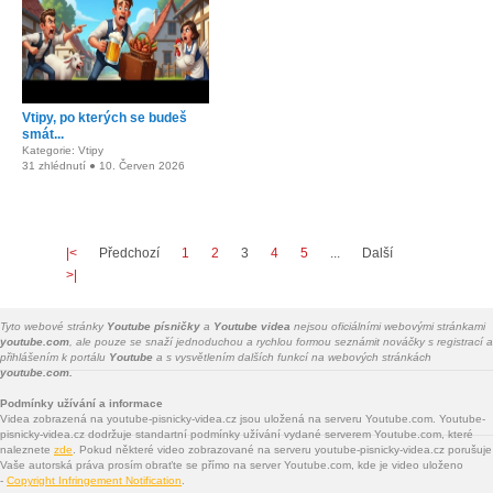
Vtipy, po kterých se budeš
smát...
Kategorie: Vtipy
31 zhlédnutí ● 10. Červen 2026
|<
Předchozí
1
2
3
4
5
...
Další
>|
Tyto webové stránky
Youtube písničky
a
Youtube videa
nejsou oficiálními webovými stránkami
youtube.com
, ale pouze se snaží jednoduchou a rychlou formou seznámit nováčky s registrací a
přihlášením k portálu
Youtube
a s vysvětlením dalších funkcí na webových stránkách
youtube.com.
Podmínky užívání a informace
Videa zobrazená na youtube-pisnicky-videa.cz jsou uložená na serveru Youtube.com. Youtube-
pisnicky-videa.cz dodržuje standartní podmínky užívání vydané serverem Youtube.com, které
naleznete
zde
. Pokud některé video zobrazované na serveru youtube-pisnicky-videa.cz porušuje
Vaše autorská práva prosím obraťte se přímo na server Youtube.com, kde je video uloženo
-
Copyright Infringement Notification
.