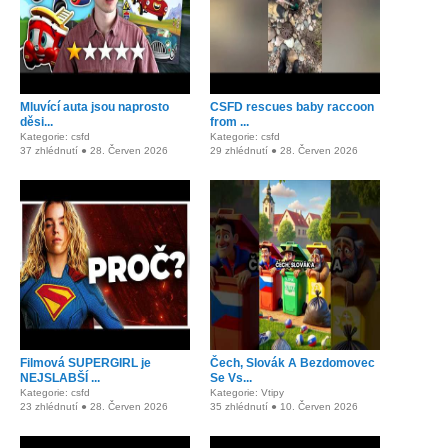
Mluvící auta jsou naprosto
CSFD rescues baby raccoon
děsi...
from ...
Kategorie: csfd
Kategorie: csfd
37 zhlédnutí ● 28. Červen 2026
29 zhlédnutí ● 28. Červen 2026
Filmová SUPERGIRL je
Čech, Slovák A Bezdomovec
NEJSLABŠÍ ...
Se Vs...
Kategorie: csfd
Kategorie: Vtipy
23 zhlédnutí ● 28. Červen 2026
35 zhlédnutí ● 10. Červen 2026