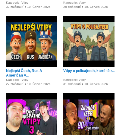
Kategorie: Vtipy
Kategorie: Vtipy
32 zhlédnutí ● 10. Červen 2026
28 zhlédnutí ● 10. Červen 2026
Nejlepší Čech, Rus A
Vtipy o policajtech, které tě r...
Američan V...
Kategorie: Vtipy
Kategorie: Vtipy
27 zhlédnutí ● 10. Červen 2026
31 zhlédnutí ● 10. Červen 2026