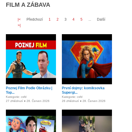
FILM A ZÁBAVA
|<
Předchozí
1
2
3
4
5
...
Další
>|
Poznej Film Podle Obrázku |
První dojmy: komiksovka
Top...
Supergi...
Kategorie: csfd
Kategorie: csfd
27 zhlédnutí ● 28. Červen 2026
26 zhlédnutí ● 28. Červen 2026