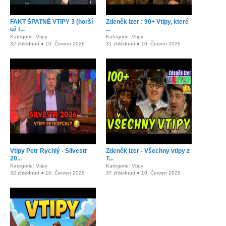
FAKT ŠPATNÉ VTIPY 3 (horší
Zdeněk Izer : 90+ Vtipy, které
už t...
...
Kategorie: Vtipy
Kategorie: Vtipy
32 zhlédnutí ● 10. Červen 2026
31 zhlédnutí ● 10. Červen 2026
Vtipy Petr Rychlý - Silvestr
Zdeněk Izer - Všechny vtipy z
20...
T...
Kategorie: Vtipy
Kategorie: Vtipy
32 zhlédnutí ● 10. Červen 2026
37 zhlédnutí ● 10. Červen 2026