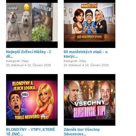
Nejlepší Zvířecí Hlášky - 2
60 manželských vtipů – u
díl...
kterýc...
Kategorie: Vtipy
Kategorie: Vtipy
33 zhlédnutí ● 10. Červen 2026
32 zhlédnutí ● 10. Červen 2026
BLONDÝNY – VTIPY, KTERÉ
Zdeněk Izer Všechny
TĚ ZNIČ...
Silvestrovs...