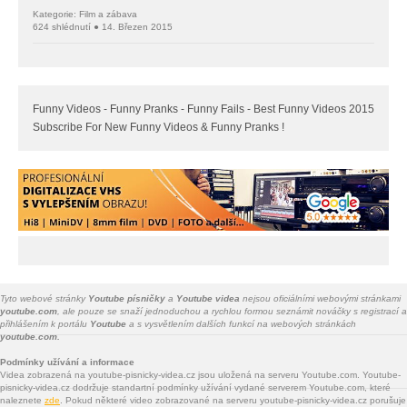
Kategorie: Film a zábava
624 shlédnutí ● 14. Březen 2015
Funny Videos - Funny Pranks - Funny Fails - Best Funny Videos 2015
Subscribe For New Funny Videos & Funny Pranks !
Tyto webové stránky
Youtube písničky
a
Youtube videa
nejsou oficiálními webovými stránkami
youtube.com
, ale pouze se snaží jednoduchou a rychlou formou seznámit nováčky s registrací a
přihlášením k portálu
Youtube
a s vysvětlením dalších funkcí na webových stránkách
youtube.com.
Podmínky užívání a informace
Videa zobrazená na youtube-pisnicky-videa.cz jsou uložená na serveru Youtube.com. Youtube-
pisnicky-videa.cz dodržuje standartní podmínky užívání vydané serverem Youtube.com, které
naleznete
zde
. Pokud některé video zobrazované na serveru youtube-pisnicky-videa.cz porušuje