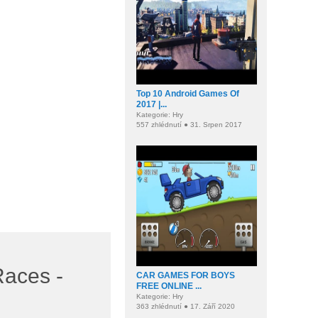
Top 10 Android Games Of
2017 |...
Kategorie: Hry
557 zhlédnutí ● 31. Srpen 2017
Races -
CAR GAMES FOR BOYS
FREE ONLINE ...
Kategorie: Hry
363 zhlédnutí ● 17. Září 2020