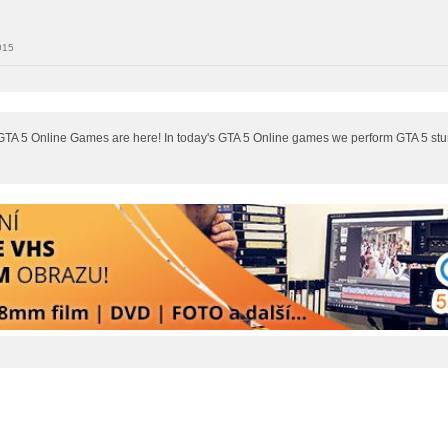
015
A 5 Online Games are here! In today's GTA 5 Online games we perform GTA 5 stunts