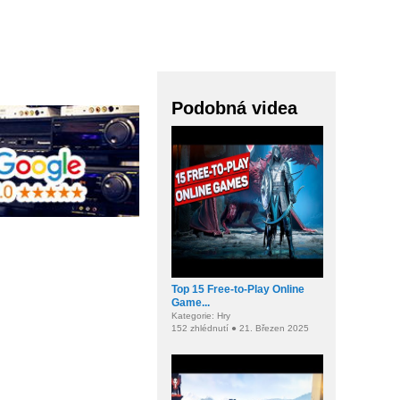
Podobná videa
Top 15 Free-to-Play Online
Game...
Kategorie: Hry
152 zhlédnutí ● 21. Březen 2025