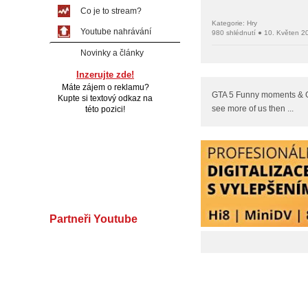
Co je to stream?
Kategorie: Hry
Youtube nahrávání
980 shlédnutí ● 10. Květen 2
Novinky a články
Inzerujte zde!
Máte zájem o reklamu?
GTA 5 Funny moments & GT
Kupte si textový odkaz na
see more of us then ...
této pozici!
Partneři Youtube