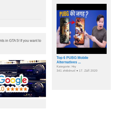
 in GTA 5! If you want to
Top 6 PUBG Mobile
Alternatives ...
Kategorie: Hry
341 zhlédnutí ● 17. Září 2020