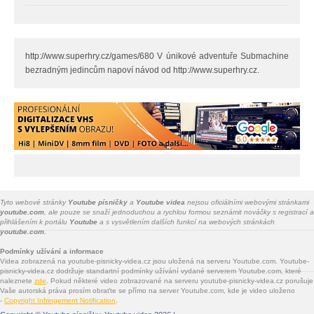
http://www.superhry.cz/games/680 V únikové adventuře Submachine
bezradným jedincům napoví návod od http://www.superhry.cz.
Tyto webové stránky
Youtube písničky
a
Youtube videa
nejsou oficiálními webovými stránkami
youtube.com
, ale pouze se snaží jednoduchou a rychlou formou seznámit nováčky s registrací a
přihlášením k portálu
Youtube
a s vysvětlením dalších funkcí na webových stránkách
youtube.com.
Podmínky užívání a informace
Videa zobrazená na youtube-pisnicky-videa.cz jsou uložená na serveru Youtube.com. Youtube-
pisnicky-videa.cz dodržuje standartní podmínky užívání vydané serverem Youtube.com, které
naleznete
zde
. Pokud některé video zobrazované na serveru youtube-pisnicky-videa.cz porušuje
Vaše autorská práva prosím obraťte se přímo na server Youtube.com, kde je video uloženo
-
Copyright Infringement Notification
.