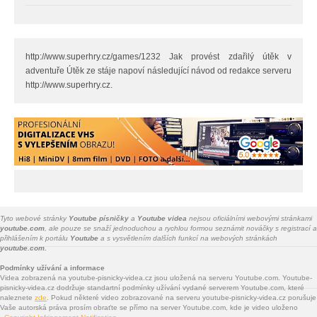
http://www.superhry.cz/games/1232 Jak provést zdařilý útěk v
adventuře Útěk ze stáje napoví následující návod od redakce serveru
http://www.superhry.cz.
Tyto webové stránky
Youtube písničky
a
Youtube videa
nejsou oficiálními webovými stránkami
youtube.com
, ale pouze se snaží jednoduchou a rychlou formou seznámit nováčky s registrací a
přihlášením k portálu
Youtube
a s vysvětlením dalších funkcí na webových stránkách
youtube.com.
Podmínky užívání a informace
Videa zobrazená na youtube-pisnicky-videa.cz jsou uložená na serveru Youtube.com. Youtube-
pisnicky-videa.cz dodržuje standartní podmínky užívání vydané serverem Youtube.com, které
naleznete
zde
. Pokud některé video zobrazované na serveru youtube-pisnicky-videa.cz porušuje
Vaše autorská práva prosím obraťte se přímo na server Youtube.com, kde je video uloženo