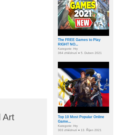
The FREE Games to Play
RIGHT NO...
Kategorie: Hry
364 zhlédnutí ● 5. Duben 2021
Art
Top 10 Most Popular Online
Game...
Kategorie: Hry
303 zhlédnutí ● 13. Říjen 2021