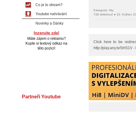
Co je to stream?
Kategorie: Hry
Youtube nahrávání
739 shlédnutí ● 10. Květen 2
Novinky a články
Inzerujte zde!
Máte zájem o reklamu?
Click here to be redire
Kupte si textový odkaz na
http://play.any.tv/SHS1V - 
této pozici!
Partneři Youtube