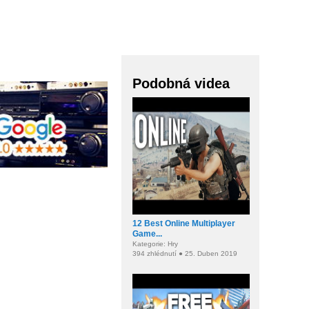
Podobná videa
12 Best Online Multiplayer
Game...
Kategorie: Hry
394 zhlédnutí ● 25. Duben 2019