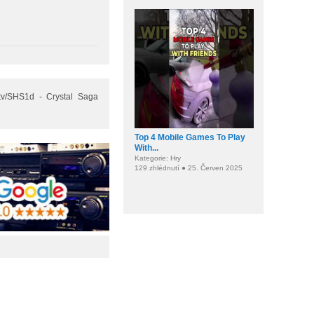
.tv/SHS1d - Crystal Saga
Top 4 Mobile Games To Play
With...
Kategorie: Hry
129 zhlédnutí ● 25. Červen 2025