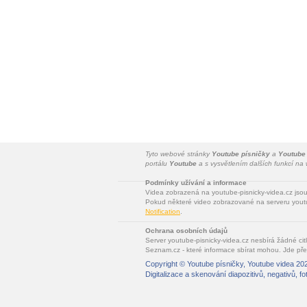
Tyto webové stránky
Youtube písničky
a
Youtube
portálu
Youtube
a s vysvětlením dalších funkcí n
Podmínky užívání a informace
Videa zobrazená na youtube-pisnicky-videa.cz jso
Pokud některé video zobrazované na serveru youtu
Notification
.
Ochrana osobních údajů
Server youtube-pisnicky-videa.cz nesbírá žádné cit
Seznam.cz - které informace sbírat mohou. Jde pře
Copyright ©
Youtube písničky, Youtube videa
202
Digitalizace a skenování diapozitivů, negativů, fo