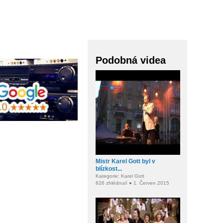
Podobná videa
Mistr Karel Gott byl v
blízkost...
Kategorie: Karel Gott
826 zhlédnutí ● 1. Červen 2015