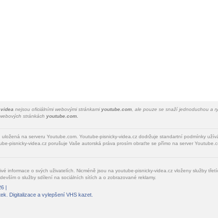
 videa
nejsou oficiálními webovými stránkami
youtube.com
, ale pouze se snaží jednoduchou a ry
a webových stránkách
youtube.com.
u uložená na serveru Youtube.com. Youtube-pisnicky-videa.cz dodržuje standartní podmínky uží
be-pisnicky-videa.cz porušuje Vaše autorská práva prosím obraťte se přímo na server Youtube.c
livé informace o svých uživatelích. Nicméně jsou na youtube-pisnicky-videa.cz vloženy služby tře
devším o služby sdílení na sociálních sítích a o zobrazované reklamy.
6 |
tek
. Digitalizace a vylepšení VHS kazet.