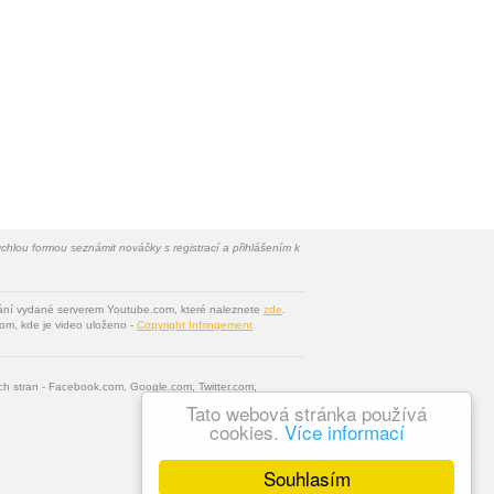
chlou formou seznámit nováčky s registrací a přihlášením k
vání vydané serverem Youtube.com, které naleznete
zde
.
om, kde je video uloženo -
Copyright Infringement
tích stran - Facebook.com, Google.com, Twitter.com,
Tato webová stránka používá
cookies.
Více informací
Souhlasím