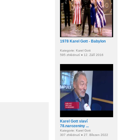
1978 Karel Gott - Babylon
Kategorie: Karel Gott
595 zhlédnutí ● 12. Září 2016
Karel Gott slaví
78.narozeniny ...
Kategorie: Karel Gott
307 zhlédnutí ● 27. Březen 2022