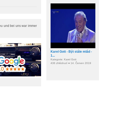
Heu und bei uns war immer
Karel Gott - Být stále mlád -
1...
Kategorie: Karel Gott
436 zhlédnutí ● 14. Červen 2019