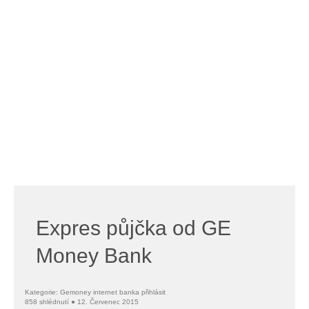
Expres půjčka od GE
Money Bank
Kategorie: Gemoney internet banka přihlásit
858 shlédnutí ● 12. Červenec 2015