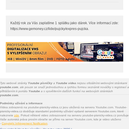
Každý rok za Vás zaplatíme 1 splátku jako dárek. Více informací zde:
https://www.gemoney.cz/lide/pujcky/expres-pujcka.
Tyto webové stránky
Youtube písničky
a
Youtube videa
nejsou oficiálními webovými stránkami
youtube.com
, ale pouze se snaží jednoduchou a rychlou formou seznámit nováčky s registrací a
přihlášením k portálu
Youtube
a s vysvětlením dalších funkcí na webových stránkách
youtube.com.
Podmínky užívání a informace
Videa zobrazená na youtube-pisnicky-videa.cz jsou uložená na serveru Youtube.com. Youtube-
pisnicky-videa.cz dodržuje standartní podmínky užívání vydané serverem Youtube.com, které
naleznete
zde
. Pokud některé video zobrazované na serveru youtube-pisnicky-videa.cz porušuje
Vaše autorská práva prosím obraťte se přímo na server Youtube.com, kde je video uloženo
-
Copyright Infringement Notification
.