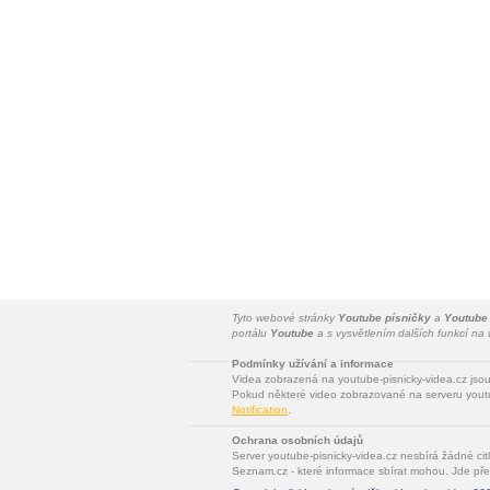
Tyto webové stránky
Youtube písničky
a
Youtube
portálu
Youtube
a s vysvětlením dalších funkcí n
Podmínky užívání a informace
Videa zobrazená na youtube-pisnicky-videa.cz jso
Pokud některé video zobrazované na serveru youtu
Notification
.
Ochrana osobních údajů
Server youtube-pisnicky-videa.cz nesbírá žádné cit
Seznam.cz - které informace sbírat mohou. Jde pře