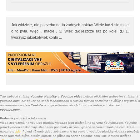
Jak widzicie, nie potrzeba na to żadnych haków. Wiele ludzi sie mnie
o to pyta. Więc .. macie . ;D Wiec tak jeszcze raz po kolei. ;D 1.
tworzysz jakiekolwiek konto ...
Tyto webové stránky
Youtube písničky
a
Youtube videa
nejsou oficiálními webovými stránkami
youtube.com
, ale pouze se snaží jednoduchou a rychlou formou seznámit nováčky s registrací a
přihlášením k portálu
Youtube
a s vysvětlením dalších funkcí na webových stránkách
youtube.com.
Podmínky užívání a informace
Videa zobrazená na youtube-pisnicky-videa.cz jsou uložená na serveru Youtube.com. Youtube-
pisnicky-videa.cz dodržuje standartní podmínky užívání vydané serverem Youtube.com, které
naleznete
zde
. Pokud některé video zobrazované na serveru youtube-pisnicky-videa.cz porušuje
Vaše autorská práva prosím obraťte se přímo na server Youtube.com, kde je video uloženo