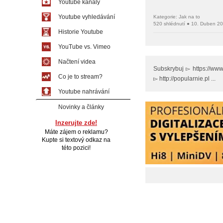
Youtube kanály
Youtube vyhledávání
Kategorie: Jak na to
520 shlédnutí ● 10. Duben 2
Historie Youtube
YouTube vs. Vimeo
Načtení videa
Subskrybuj ▻ https://ww
Co je to stream?
▻ http://popularnie.pl ...
Youtube nahrávání
Novinky a články
Inzerujte zde!
Máte zájem o reklamu?
Kupte si textový odkaz na
této pozici!