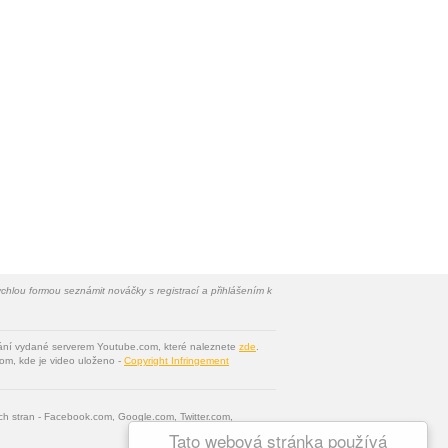
chlou formou seznámit nováčky s registrací a přihlášením k
vání vydané serverem Youtube.com, které naleznete
zde
.
om, kde je video uloženo -
Copyright Infringement
tích stran - Facebook.com, Google.com, Twitter.com,
Tato webová stránka používá