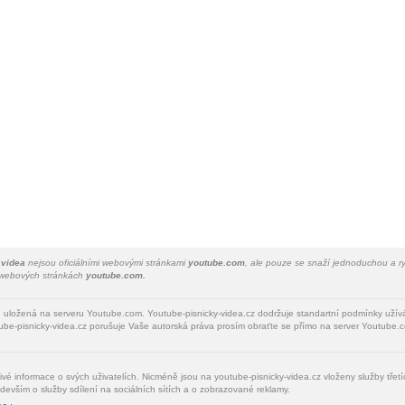
 videa
nejsou oficiálními webovými stránkami
youtube.com
, ale pouze se snaží jednoduchou a ry
a webových stránkách
youtube.com.
u uložená na serveru Youtube.com. Youtube-pisnicky-videa.cz dodržuje standartní podmínky uží
be-pisnicky-videa.cz porušuje Vaše autorská práva prosím obraťte se přímo na server Youtube.c
livé informace o svých uživatelích. Nicméně jsou na youtube-pisnicky-videa.cz vloženy služby tře
devším o služby sdílení na sociálních sítích a o zobrazované reklamy.