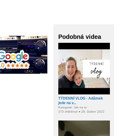
Podobná videa
TÝDENNÍ VLOG - Adámek
jede na v...
Kategorie: Jak na to
273 zhlédnutí ● 28. Duben 2022