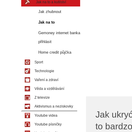
Jak na to a kutilství
Jak zhubnout
Jak na to
Gemoney internet banka
přihlásit
Home credit půjčka
Sport
Technologie
Vaření a zdraví
Věda a vzdělávání
Z televize
Aktivismus a neziskovky
Jak ukry
Youtube videa
to bardzo
Youtube písničky