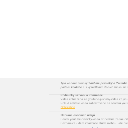
Tyto webové stránky
Youtube písničky
a
Youtube
portálu
Youtube
a s vysvětlením dalších funkcí n
Podmínky užívání a informace
Videa zobrazená na youtube-pisnicky-videa.cz jso
Pokud některé video zobrazované na serveru youtu
Notification
.
Ochrana osobních údajů
Server youtube-pisnicky-videa.cz nesbírá žádné cit
Seznam.cz - které informace sbírat mohou. Jde pře