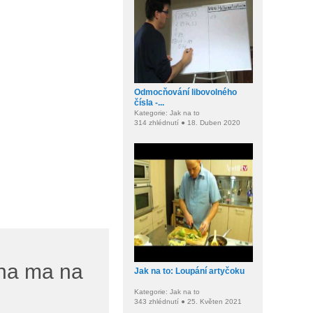
Odmocňování libovolného
čísla -...
Kategorie: Jak na to
314 zhlédnutí ● 18. Duben 2020
yna ma na
Jak na to: Loupání artyčoku
Kategorie: Jak na to
343 zhlédnutí ● 25. Květen 2021