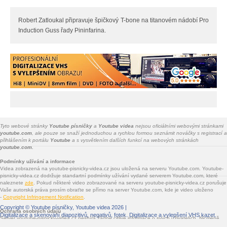
Robert Zatloukal připravuje špičkový T-bone na titanovém nádobí Pro
Induction Guss řady Pininfarina.
Tyto webové stránky
Youtube písničky
a
Youtube videa
nejsou oficiálními webovými stránkami
youtube.com
, ale pouze se snaží jednoduchou a rychlou formou seznámit nováčky s registrací a
přihlášením k portálu
Youtube
a s vysvětlením dalších funkcí na webových stránkách
youtube.com.
Podmínky užívání a informace
Videa zobrazená na youtube-pisnicky-videa.cz jsou uložená na serveru Youtube.com. Youtube-
pisnicky-videa.cz dodržuje standartní podmínky užívání vydané serverem Youtube.com, které
naleznete
zde
. Pokud některé video zobrazované na serveru youtube-pisnicky-videa.cz porušuje
Vaše autorská práva prosím obraťte se přímo na server Youtube.com, kde je video uloženo
-
Copyright Infringement Notification
.
Copyright ©
Youtube písničky, Youtube videa
2026 |
Ochrana osobních údajů
Digitalizace a skenování diapozitivů, negativů, fotek
. Digitalizace a vylepšení VHS kazet.
Server youtube-pisnicky-videa.cz nesbírá žádné citlivé informace o svých uživatelích. Nicméně
jsou na youtube-pisnicky-videa.cz vloženy služby třetích stran - Facebook.com, Google.com,