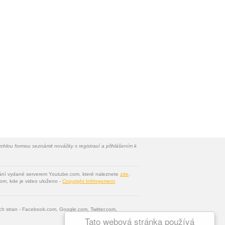
chlou formou seznámit nováčky s registrací a přihlášením k
vání vydané serverem Youtube.com, které naleznete
zde
.
om, kde je video uloženo -
Copyright Infringement
tích stran - Facebook.com, Google.com, Twitter.com,
Tato webová stránka používá