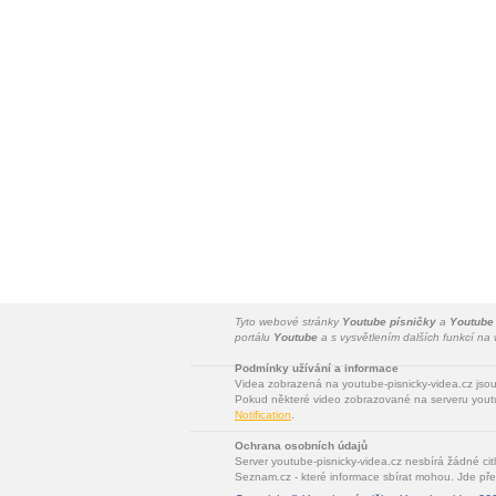
Tyto webové stránky
Youtube písničky
a
Youtube
portálu
Youtube
a s vysvětlením dalších funkcí n
Podmínky užívání a informace
Videa zobrazená na youtube-pisnicky-videa.cz jso
Pokud některé video zobrazované na serveru youtu
Notification
.
Ochrana osobních údajů
Server youtube-pisnicky-videa.cz nesbírá žádné cit
Seznam.cz - které informace sbírat mohou. Jde pře