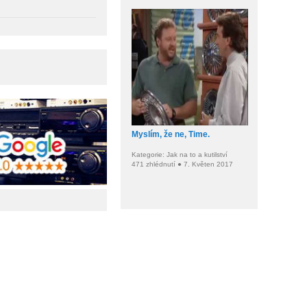
Myslím, že ne, Time.
Kategorie: Jak na to a kutilství
471 zhlédnutí ● 7. Květen 2017