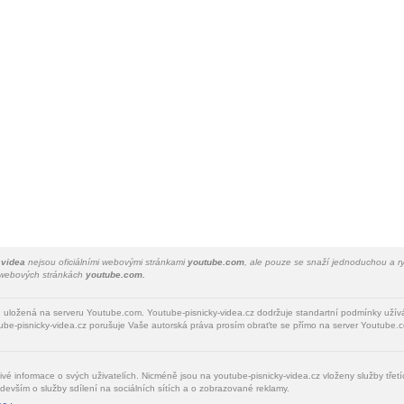
 videa
nejsou oficiálními webovými stránkami
youtube.com
, ale pouze se snaží jednoduchou a ry
a webových stránkách
youtube.com.
u uložená na serveru Youtube.com. Youtube-pisnicky-videa.cz dodržuje standartní podmínky uží
be-pisnicky-videa.cz porušuje Vaše autorská práva prosím obraťte se přímo na server Youtube.c
livé informace o svých uživatelích. Nicméně jsou na youtube-pisnicky-videa.cz vloženy služby tře
devším o služby sdílení na sociálních sítích a o zobrazované reklamy.