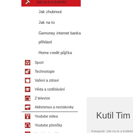
Jak na to a kutilství
Jak zhubnout
Jak na to
Gemoney internet banka
přihlásit
Home credit půjčka
Sport
Technologie
Vaření a zdraví
Věda a vzdělávání
Z televize
Aktivismus a neziskovky
Kutil Ti
Youtube videa
Youtube písničky
Kategorie: Jak na to a kutilství