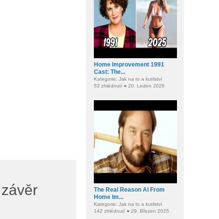
Home Improvement 1991
Cast: The...
Kategorie: Jak na to a kutilství
53 zhlédnutí ● 20. Leden 2026
 závěr
The Real Reason Al From
Home Im...
Kategorie: Jak na to a kutilství
142 zhlédnutí ● 29. Březen 2025