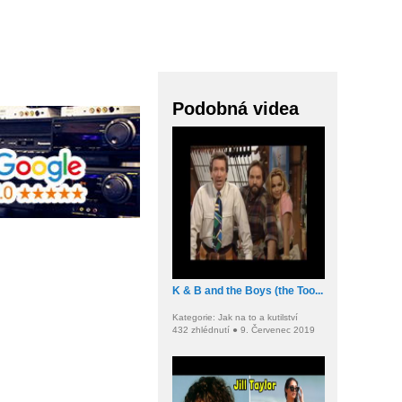
Podobná videa
K & B and the Boys (the Too...
Kategorie: Jak na to a kutilství
432 zhlédnutí ● 9. Červenec 2019