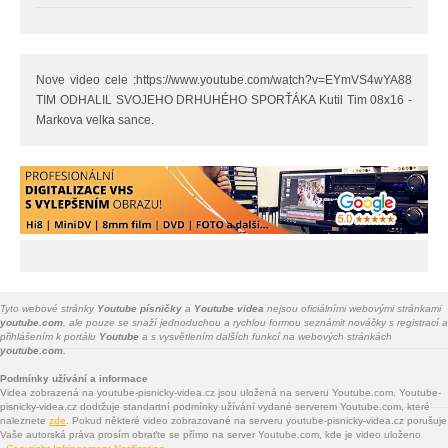
Nove video cele :https://www.youtube.com/watch?v=EYmVS4wYA88
TIM ODHALIL SVOJEHO DRHUHÉHO SPORŤÁKA Kutil Tim 08x16 -
Markova velka sance.
Tyto webové stránky
Youtube písničky
a
Youtube videa
nejsou oficiálními webovými stránkami
youtube.com
, ale pouze se snaží jednoduchou a rychlou formou seznámit nováčky s registrací a
přihlášením k portálu
Youtube
a s vysvětlením dalších funkcí na webových stránkách
youtube.com.
Podmínky užívání a informace
Videa zobrazená na youtube-pisnicky-videa.cz jsou uložená na serveru Youtube.com. Youtube-
pisnicky-videa.cz dodržuje standartní podmínky užívání vydané serverem Youtube.com, které
naleznete
zde
. Pokud některé video zobrazované na serveru youtube-pisnicky-videa.cz porušuje
Vaše autorská práva prosím obraťte se přímo na server Youtube.com, kde je video uloženo