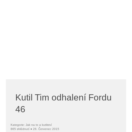
Kutil Tim odhalení Fordu
46
Kategorie: Jak na to a kutilství
865 shlédnutí ● 26. Červenec 2015