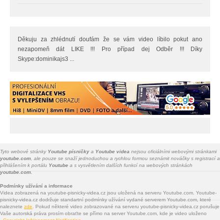
Děkuju za zhlédnutí doufám že se vám video líbilo pokut ano
nezapomeň dát LIKE !!! Pro případ dej Odběr !!! Díky
Skype:dominikajs3 ...
Tyto webové stránky
Youtube písničky
a
Youtube videa
nejsou oficiálními webovými stránkami
youtube.com
, ale pouze se snaží jednoduchou a rychlou formou seznámit nováčky s registrací a
přihlášením k portálu
Youtube
a s vysvětlením dalších funkcí na webových stránkách
youtube.com.
Podmínky užívání a informace
Videa zobrazená na youtube-pisnicky-videa.cz jsou uložená na serveru Youtube.com. Youtube-
pisnicky-videa.cz dodržuje standartní podmínky užívání vydané serverem Youtube.com, které
naleznete
zde
. Pokud některé video zobrazované na serveru youtube-pisnicky-videa.cz porušuje
Vaše autorská práva prosím obraťte se přímo na server Youtube.com, kde je video uloženo