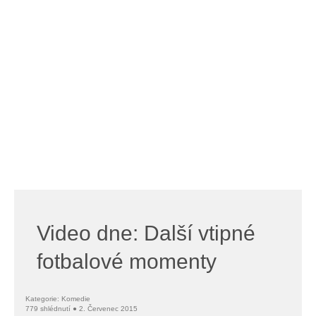
Video dne: Další vtipné
fotbalové momenty
Kategorie: Komedie
779 shlédnutí ● 2. Červenec 2015