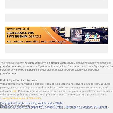
Tyto webové stránky
Youtube písničky
a
Youtube videa
nejsou oficiálními webovými stránkami
youtube.com
, ale pouze se snaží jednoduchou a rychlou formou seznámit nováčky s registrací a
přihlášením k portálu
Youtube
a s vysvětlením dalších funkcí na webových stránkách
youtube.com.
Podmínky užívání a informace
Videa zobrazená na youtube-pisnicky-videa.cz jsou uložená na serveru Youtube.com. Youtube-
pisnicky-videa.cz dodržuje standartní podmínky užívání vydané serverem Youtube.com, které
naleznete
zde
. Pokud některé video zobrazované na serveru youtube-pisnicky-videa.cz porušuje
Vaše autorská práva prosím obraťte se přímo na server Youtube.com, kde je video uloženo
-
Copyright Infringement Notification
.
Copyright ©
Youtube písničky, Youtube videa
2026 |
Ochrana osobních údajů
Digitalizace a skenování diapozitivů, negativů, fotek
. Digitalizace a vylepšení VHS kazet.
Server youtube-pisnicky-videa.cz nesbírá žádné citlivé informace o svých uživatelích. Nicméně
jsou na youtube-pisnicky-videa.cz vloženy služby třetích stran - Facebook.com, Google.com,