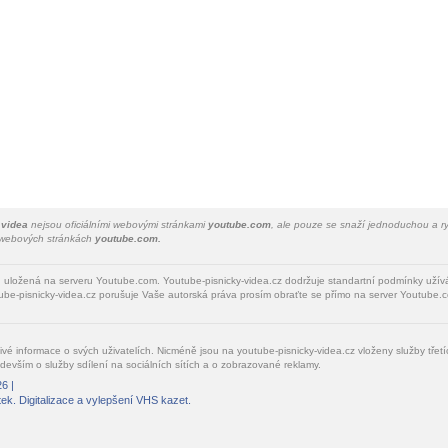
 videa
nejsou oficiálními webovými stránkami
youtube.com
, ale pouze se snaží jednoduchou a ry
a webových stránkách
youtube.com.
u uložená na serveru Youtube.com. Youtube-pisnicky-videa.cz dodržuje standartní podmínky uží
be-pisnicky-videa.cz porušuje Vaše autorská práva prosím obraťte se přímo na server Youtube.c
livé informace o svých uživatelích. Nicméně jsou na youtube-pisnicky-videa.cz vloženy služby tře
devším o služby sdílení na sociálních sítích a o zobrazované reklamy.
6 |
tek
. Digitalizace a vylepšení VHS kazet.