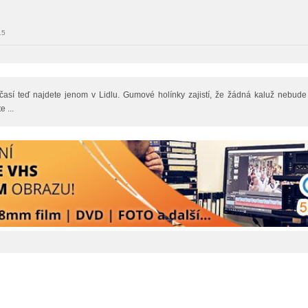
15
así teď najdete jenom v Lidlu. Gumové holínky zajistí, že žádná kaluž nebud
 ...