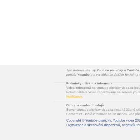
Tyto webové stránky
Youtube písničky
a
Youtube
portálu
Youtube
a s vysvětlením dalších funkcí n
Podmínky užívání a informace
Videa zobrazená na youtube-pisnicky-videa.cz jso
Pokud některé video zobrazované na serveru youtu
Notification
.
Ochrana osobních údajů
Server youtube-pisnicky-videa.cz nesbírá žádné cit
Seznam.cz - které informace sbírat mohou. Jde pře
Copyright ©
Youtube písničky, Youtube videa
202
Digitalizace a skenování diapozitivů, negativů, fo