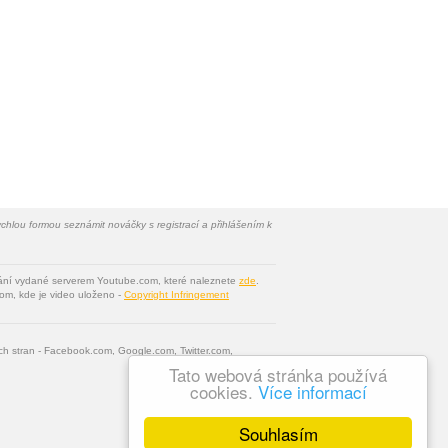
chlou formou seznámit nováčky s registrací a přihlášením k
vání vydané serverem Youtube.com, které naleznete
zde
.
om, kde je video uloženo -
Copyright Infringement
tích stran - Facebook.com, Google.com, Twitter.com,
Tato webová stránka používá
cookies.
Více informací
Souhlasím