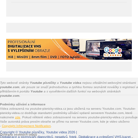
Tyto webové stránky
Youtube písničky
a
Youtube videa
nejsou oficiálními webovými stránkami
youtube.com
, ale pouze se snaží jednoduchou a rychlou formou seznámit nováčky s registrací a
přihlášením k portálu
Youtube
a s vysvětlením dalších funkcí na webových stránkách
youtube.com.
Podmínky užívání a informace
Videa zobrazená na youtube-pisnicky-videa.cz jsou uložená na serveru Youtube.com. Youtube-
pisnicky-videa.cz dodržuje standartní podmínky užívání vydané serverem Youtube.com, které
naleznete
zde
. Pokud některé video zobrazované na serveru youtube-pisnicky-videa.cz porušuje
Vaše autorská práva prosím obraťte se přímo na server Youtube.com, kde je video uloženo
-
Copyright Infringement Notification
.
Copyright ©
Youtube písničky, Youtube videa
2026 |
Ochrana osobních údajů
Digitalizace a skenování diapozitivů, negativů, fotek
. Digitalizace a vylepšení VHS kazet.