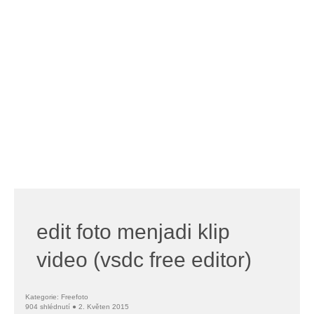
edit foto menjadi klip
video (vsdc free editor)
Kategorie: Freefoto
904 shlédnutí ● 2. Květen 2015