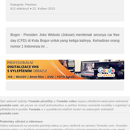
Kategorie: Freefoto
612 shlédnutí ● 22. Květen 2015
Bogor - Presiden Joko Widodo (Jokowi) menikmati serunya car free
day (CFD) di Kota Bogor untuk yang ketiga kalinya. Kehadiran orang
nomor 1 Indonesia ini ...
Tyto webové stránky
Youtube písničky
a
Youtube videa
nejsou oficiálními webovými stránkami
youtube.com
, ale pouze se snaží jednoduchou a rychlou formou seznámit nováčky s registrací a
přihlášením k portálu
Youtube
a s vysvětlením dalších funkcí na webových stránkách
youtube.com.
Podmínky užívání a informace
Videa zobrazená na youtube-pisnicky-videa.cz jsou uložená na serveru Youtube.com. Youtube-
pisnicky-videa.cz dodržuje standartní podmínky užívání vydané serverem Youtube.com, které