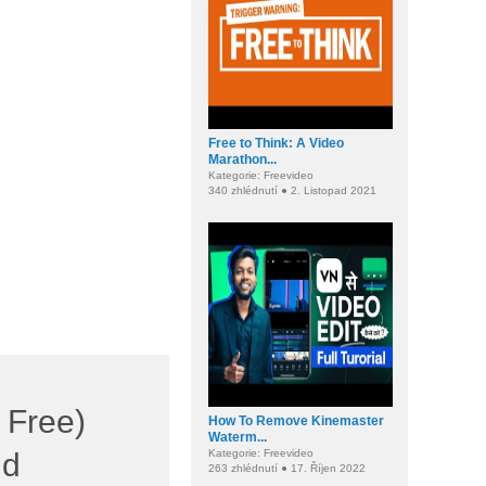
Free to Think: A Video
Marathon...
Kategorie: Freevideo
340 zhlédnutí ● 2. Listopad 2021
 Free)
How To Remove Kinemaster
Waterm...
Kategorie: Freevideo
id
263 zhlédnutí ● 17. Říjen 2022