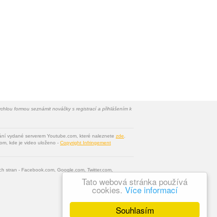
chlou formou seznámit nováčky s registrací a přihlášením k
vání vydané serverem Youtube.com, které naleznete
zde
.
om, kde je video uloženo -
Copyright Infringement
tích stran - Facebook.com, Google.com, Twitter.com,
Tato webová stránka používá
cookies.
Více informací
Souhlasím