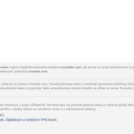
 videa
nejsou oficiálními webovými stránkami
youtube.com
, ale pouze se snaží jednoduchou a ry
a webových stránkách
youtube.com.
u uložená na serveru Youtube.com. Youtube-pisnicky-videa.cz dodržuje standartní podmínky uží
be-pisnicky-videa.cz porušuje Vaše autorská práva prosím obraťte se přímo na server Youtube.c
livé informace o svých uživatelích. Nicméně jsou na youtube-pisnicky-videa.cz vloženy služby tře
devším o služby sdílení na sociálních sítích a o zobrazované reklamy.
6 |
tek
. Digitalizace a vylepšení VHS kazet.