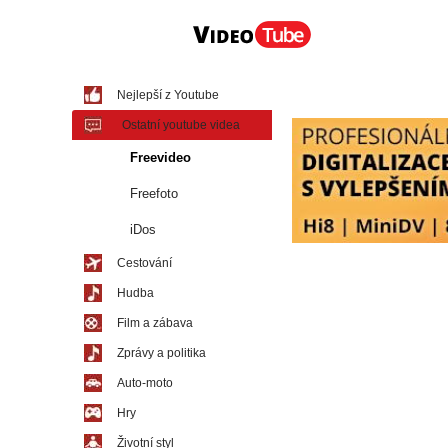
Nejlepší z Youtube
Ostatní youtube videa
Freevideo
Freefoto
iDos
Cestování
Hudba
Film a zábava
Zprávy a politika
Auto-moto
Hry
Životní styl