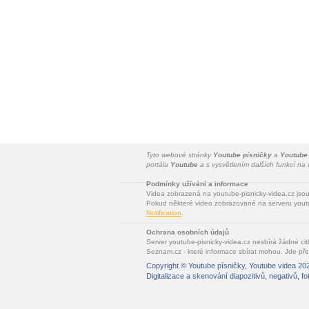
Tyto webové stránky
Youtube písničky
a
Youtube
portálu
Youtube
a s vysvětlením dalších funkcí n
Podmínky užívání a informace
Videa zobrazená na youtube-pisnicky-videa.cz jso
Pokud některé video zobrazované na serveru youtu
Notification
.
Ochrana osobních údajů
Server youtube-pisnicky-videa.cz nesbírá žádné cit
Seznam.cz - které informace sbírat mohou. Jde pře
Copyright ©
Youtube písničky, Youtube videa
202
Digitalizace a skenování diapozitivů, negativů, fo