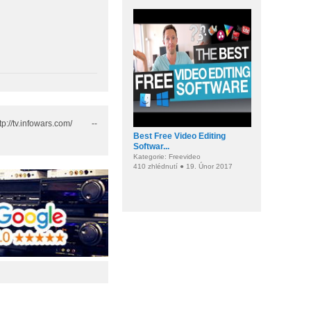
.infowars.com/ --
Best Free Video Editing
Softwar...
Kategorie: Freevideo
410 zhlédnutí ● 19. Únor 2017