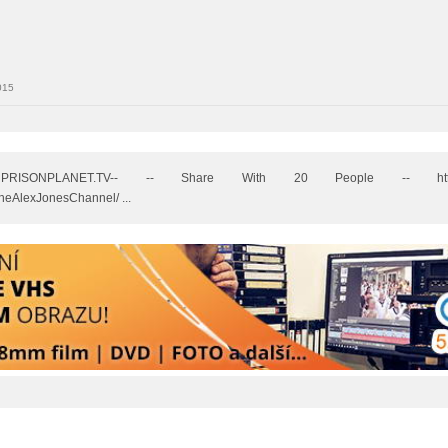
015
SONPLANET.TV-- -- Share With 20 People -- http://tv
heAlexJonesChannel/ ...