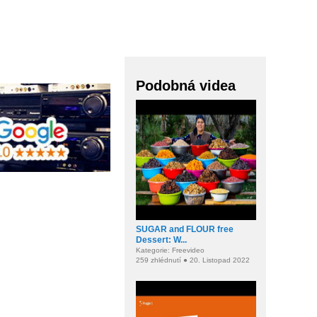
Podobná videa
SUGAR and FLOUR free
Dessert: W...
Kategorie: Freevideo
259 zhlédnutí ● 20. Listopad 2022