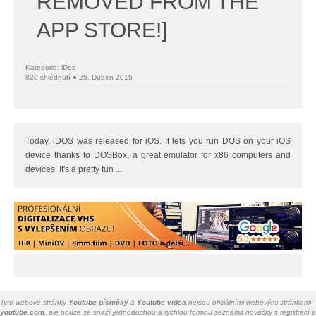
REMOVED FROM THE
APP STORE!]
Kategorie: iDos
820 shlédnutí ● 25. Duben 2015
Today, iDOS was released for iOS. It lets you run DOS on your iOS
device thanks to DOSBox, a great emulator for x86 computers and
devices. It's a pretty fun ...
Tyto webové stránky
Youtube písničky
a
Youtube videa
nejsou oficiálními webovými stránkami
youtube.com
, ale pouze se snaží jednoduchou a rychlou formou seznámit nováčky s registrací a