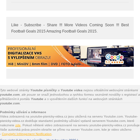
Like - Subscribe - Share !!! More Videos Coming Soon !!! Best
Football Goals 2015 Amazing Football Goals 2015.
Tyto webové stránky
Youtube písničky
a
Youtube videa
nejsou oficiálními webovými stránkami
youtube.com
, ale pouze se snaží jednoduchou a rychlou formou seznámit nováčky s registrací a
přihlášením k portálu
Youtube
a s vysvětlením dalších funkcí na webových stránkách
youtube.com.
Podmínky užívání a informace
Videa zobrazená na youtube-pisnicky-videa.cz jsou uložená na serveru Youtube.com. Youtube-
pisnicky-videa.cz dodržuje standartní podmínky užívání vydané serverem Youtube.com, které
naleznete
zde
. Pokud některé video zobrazované na serveru youtube-pisnicky-videa.cz porušuje
Vaše autorská práva prosím obraťte se přímo na server Youtube.com, kde je video uloženo
-
Copyright Infringement Notification
.