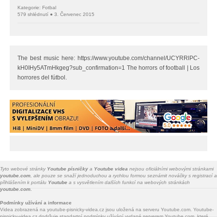
Kategorie: Fotbal
579 shlédnutí ● 3. Červenec 2015
The best music here: https://www.youtube.com/channel/UCYRRlPC-
kH0IHy5ATmHkgeg?sub_confirmation=1 The horrors of football | Los
horrores del fútbol.
Tyto webové stránky
Youtube písničky
a
Youtube videa
nejsou oficiálními webovými stránkami
youtube.com
, ale pouze se snaží jednoduchou a rychlou formou seznámit nováčky s registrací a
přihlášením k portálu
Youtube
a s vysvětlením dalších funkcí na webových stránkách
youtube.com.
Podmínky užívání a informace
Videa zobrazená na youtube-pisnicky-videa.cz jsou uložená na serveru Youtube.com. Youtube-
pisnicky-videa.cz dodržuje standartní podmínky užívání vydané serverem Youtube.com, které