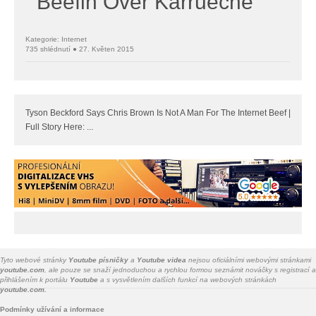
Beefin Over Karrueche
Kategorie: Internet
735 shlédnutí ● 27. Květen 2015
Tyson Beckford Says Chris Brown Is Not A Man For The Internet Beef |
Full Story Here: ...
Tyto webové stránky
Youtube písničky
a
Youtube videa
nejsou oficiálními webovými stránkami
youtube.com
, ale pouze se snaží jednoduchou a rychlou formou seznámit nováčky s registrací a
přihlášením k portálu
Youtube
a s vysvětlením dalších funkcí na webových stránkách
youtube.com.
Podmínky užívání a informace