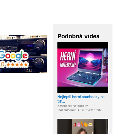
Podobná videa
Nejlepší herní notebooky na
trh...
Kategorie: Notebooky
250 zhlédnutí ● 10. Květen 2022