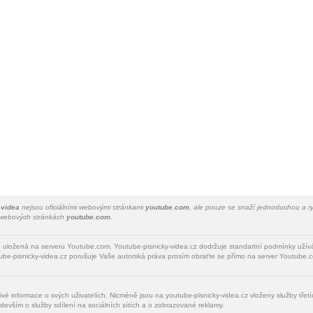
 videa
nejsou oficiálními webovými stránkami
youtube.com
, ale pouze se snaží jednoduchou a ry
a webových stránkách
youtube.com.
u uložená na serveru Youtube.com. Youtube-pisnicky-videa.cz dodržuje standartní podmínky uží
be-pisnicky-videa.cz porušuje Vaše autorská práva prosím obraťte se přímo na server Youtube.c
livé informace o svých uživatelích. Nicméně jsou na youtube-pisnicky-videa.cz vloženy služby tře
devším o služby sdílení na sociálních sítích a o zobrazované reklamy.