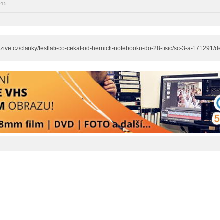
015
w.zive.cz/clanky/testlab-co-cekat-od-hernich-notebooku-do-28-tisic/sc-3-a-171291/de