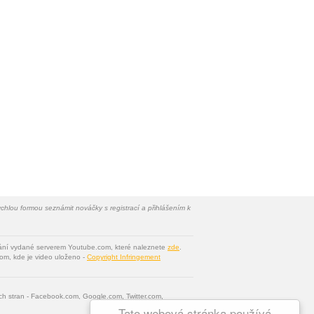
chlou formou seznámit nováčky s registrací a přihlášením k
vání vydané serverem Youtube.com, které naleznete
zde
.
om, kde je video uloženo -
Copyright Infringement
tích stran - Facebook.com, Google.com, Twitter.com,
Tato webová stránka používá