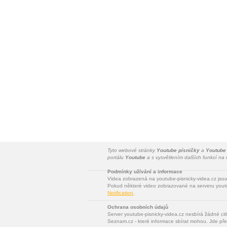
Tyto webové stránky
Youtube písničky
a
Youtube
portálu
Youtube
a s vysvětlením dalších funkcí n
Podmínky užívání a informace
Videa zobrazená na youtube-pisnicky-videa.cz jso
Pokud některé video zobrazované na serveru youtu
Notification
.
Ochrana osobních údajů
Server youtube-pisnicky-videa.cz nesbírá žádné cit
Seznam.cz - které informace sbírat mohou. Jde pře