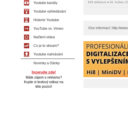
828 shlédnutí ● 20. Květen 2
Youtube kanály
Youtube vyhledávání
Historie Youtube
Více informací: http://ww
YouTube vs. Vimeo
Načtení videa
Co je to stream?
Youtube nahrávání
Novinky a články
Inzerujte zde!
Máte zájem o reklamu?
Kupte si textový odkaz na
této pozici!