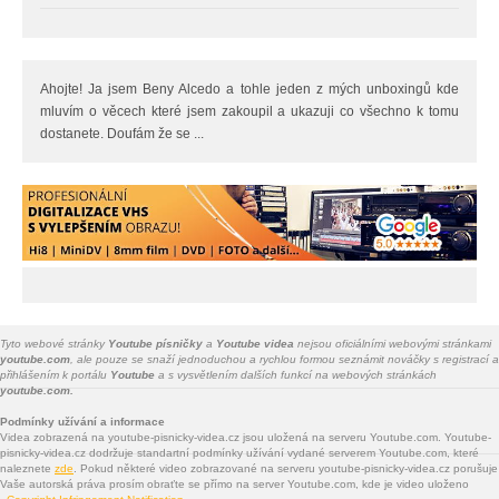
Ahojte! Ja jsem Beny Alcedo a tohle jeden z mých unboxingů kde
mluvím o věcech které jsem zakoupil a ukazuji co všechno k tomu
dostanete. Doufám že se ...
Tyto webové stránky
Youtube písničky
a
Youtube videa
nejsou oficiálními webovými stránkami
youtube.com
, ale pouze se snaží jednoduchou a rychlou formou seznámit nováčky s registrací a
přihlášením k portálu
Youtube
a s vysvětlením dalších funkcí na webových stránkách
youtube.com.
Podmínky užívání a informace
Videa zobrazená na youtube-pisnicky-videa.cz jsou uložená na serveru Youtube.com. Youtube-
pisnicky-videa.cz dodržuje standartní podmínky užívání vydané serverem Youtube.com, které
naleznete
zde
. Pokud některé video zobrazované na serveru youtube-pisnicky-videa.cz porušuje
Vaše autorská práva prosím obraťte se přímo na server Youtube.com, kde je video uloženo